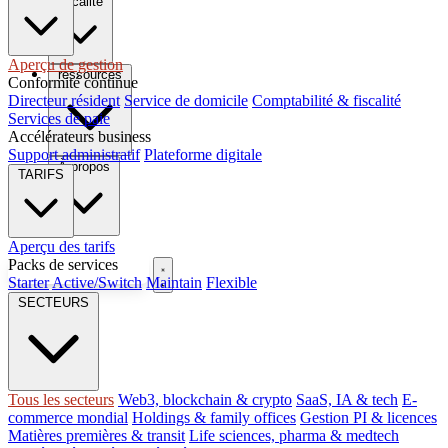
fiscalité
Aperçu de gestion
ressources
Conformité continue
Directeur résident
Service de domicile
Comptabilité & fiscalité
Services de paie
Accélérateurs business
Support administratif
Plateforme digitale
À propos
TARIFS
Aperçu des tarifs
Packs de services
Réserver un appel
Starter
Active/Switch
Maintain
Flexible
FR
SECTEURS
Tous les secteurs
Web3, blockchain & crypto
SaaS, IA & tech
E-
commerce mondial
Holdings & family offices
Gestion PI & licences
Matières premières & transit
Life sciences, pharma & medtech