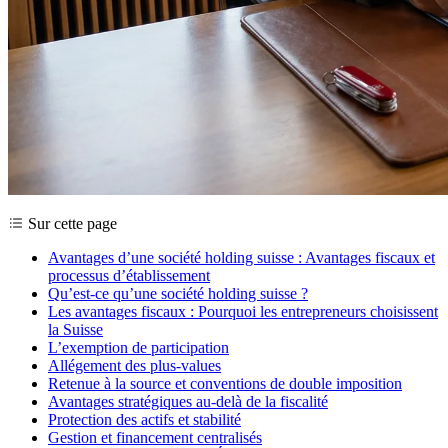
Sur cette page
Avantages d’une société holding suisse : Avantages fiscaux et
processus d’établissement
Qu’est-ce qu’une société holding suisse ?
Les avantages fiscaux : Pourquoi les entrepreneurs choisissent
la Suisse
L’exemption de participation
Allégement des plus-values
Retenue à la source et conventions de double imposition
Avantages stratégiques au-delà de la fiscalité
Protection des actifs et stabilité
Gestion et financement centralisés