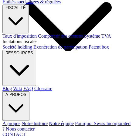
Entités spécialisées & régulées
FISCALITÉ
Taux d'imposition
Comparatif des cantons
Système TVA
Incitations fiscales
Société holding
Exonération de participation
Patent box
RESSOURCES
Blog
Wiki
FAQ
Glossaire
À PROPOS
À propos
Notre histoire
Notre équipe
Pourquoi Swiss Incorporated
?
Nous contacter
CONTACT