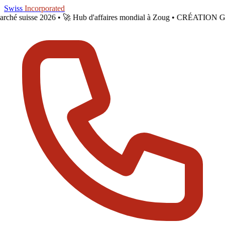
Skip to main content
Swiss
Incorporated
le marché suisse 2026 •
🚀 Hub d'affaires mondial à Zoug • CRÉATIO