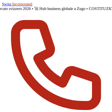
Skip to main content
Swiss
Incorporated
mercato svizzero 2026 •
🚀 Hub business globale a Zugo • COSTITUZ