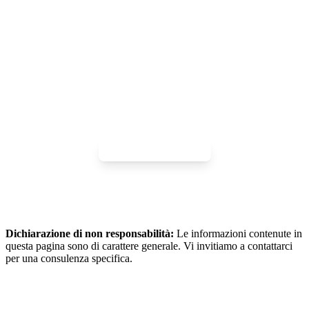
INIZIARE
Entra a far parte della nostra storia
È pronto a intraprendere il Suo percorso imprenditoriale in
Svizzera? Costruiamo insieme qualcosa di straordinario.
Inizia il tuo viaggio
Dichiarazione di non responsabilità:
Le informazioni contenute in
questa pagina sono di carattere generale. Vi invitiamo a contattarci
per una consulenza specifica.