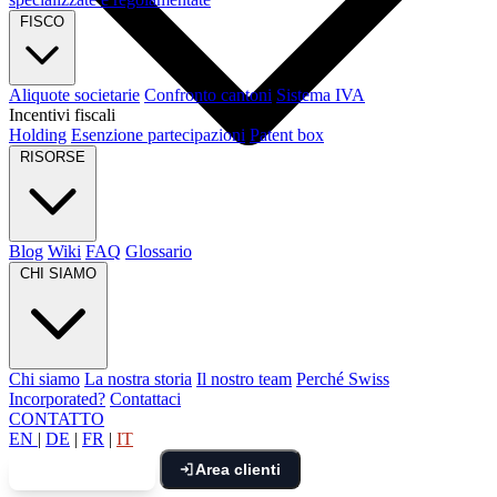
FISCO
Aliquote societarie
Confronto cantoni
Sistema IVA
Incentivi fiscali
Holding
Esenzione partecipazioni
Patent box
RISORSE
Blog
Wiki
FAQ
Glossario
CHI SIAMO
Chi siamo
La nostra storia
Il nostro team
Perché Swiss
Incorporated?
Contattaci
CONTATTO
EN
|
DE
|
FR
|
IT
Area clienti
Prenota una call