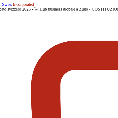
Skip to main content
Swiss
Incorporated
rcato svizzero 2026 •
🚀 Hub business globale a Zugo • COSTITUZIO