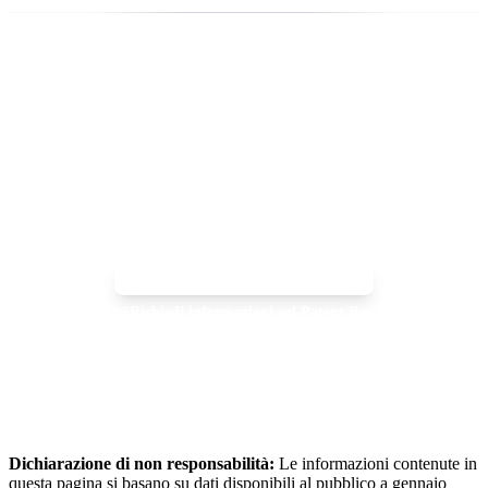
INIZIARE
È pronto per ottenere la qualifica per
il Patent Box?
Iniziate oggi stesso a ottimizzare il Patent Box.
Prenota una call sul Patent Box
Richiedi informazioni sul Patent Box
+41 76 244 00 70
info@swissincorporated.com
Dichiarazione di non responsabilità:
Le informazioni contenute in
questa pagina si basano su dati disponibili al pubblico a gennaio