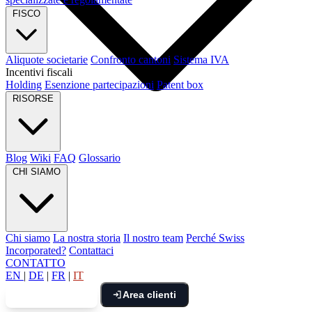
FISCO
Aliquote societarie
Confronto cantoni
Sistema IVA
Incentivi fiscali
Holding
Esenzione partecipazioni
Patent box
RISORSE
Blog
Wiki
FAQ
Glossario
CHI SIAMO
Chi siamo
La nostra storia
Il nostro team
Perché Swiss
Incorporated?
Contattaci
CONTATTO
EN
|
DE
|
FR
|
IT
Area clienti
Prenota una call