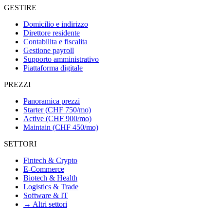
GESTIRE
Domicilio e indirizzo
Direttore residente
Contabilita e fiscalita
Gestione payroll
Supporto amministrativo
Piattaforma digitale
PREZZI
Panoramica prezzi
Starter (CHF 750/mo)
Active (CHF 900/mo)
Maintain (CHF 450/mo)
SETTORI
Fintech & Crypto
E-Commerce
Biotech & Health
Logistics & Trade
Software & IT
→ Altri settori