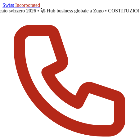
Skip to main content
Swiss
Incorporated
ercato svizzero 2026 •
🚀 Hub business globale a Zugo • COSTITUZI