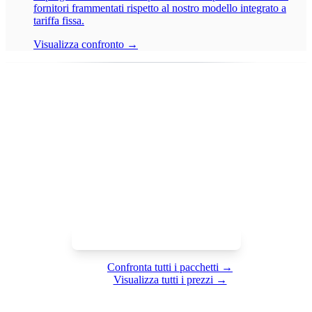
fornitori frammentati rispetto al nostro modello integrato a
tariffa fissa.
Visualizza confronto →
INIZIARE
È pronto per iniziare in Svizzera?
Prenoti una consulenza gratuita e ottenga un piano concreto per
la sua azienda svizzera, pienamente conforme fin dal primo
giorno.
Prenota una consulenza gratuita
Confronta tutti i pacchetti →
Visualizza tutti i prezzi →