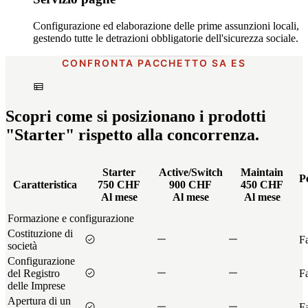
Configurazione ed elaborazione delle prime assunzioni locali,
gestendo tutte le detrazioni obbligatorie dell'sicurezza sociale.
CONFRONTA PACCHETTO SA ES
Scopri come si posizionano i prodotti
"Starter" rispetto alla concorrenza.
Starter
Active/Switch
Maintain
P
Caratteristica
750 CHF
900 CHF
450 CHF
Al mese
Al mese
Al mese
Formazione e configurazione
Costituzione di
Fa
società
Configurazione
del Registro
Fa
delle Imprese
Apertura di un
Fa