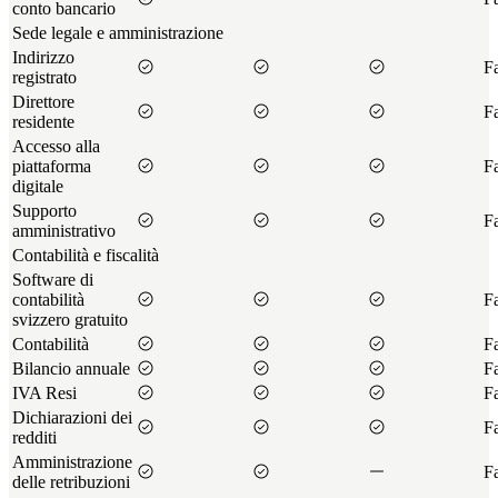
conto bancario
Sede legale e amministrazione
Indirizzo
Fa
registrato
Direttore
Fa
residente
Accesso alla
piattaforma
Fa
digitale
Supporto
Fa
amministrativo
Contabilità e fiscalità
Software di
contabilità
Fa
svizzero gratuito
Contabilità
Fa
Bilancio annuale
Fa
IVA Resi
Fa
Dichiarazioni dei
Fa
redditi
Amministrazione
Fa
delle retribuzioni