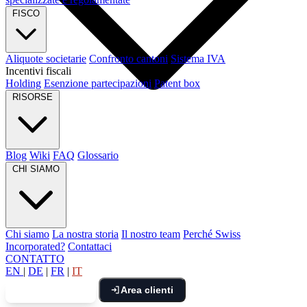
FISCO
Aliquote societarie
Confronto cantoni
Sistema IVA
Incentivi fiscali
Holding
Esenzione partecipazioni
Patent box
RISORSE
Blog
Wiki
FAQ
Glossario
CHI SIAMO
Chi siamo
La nostra storia
Il nostro team
Perché Swiss
Incorporated?
Contattaci
CONTATTO
EN
|
DE
|
FR
|
IT
Area clienti
Prenota una call