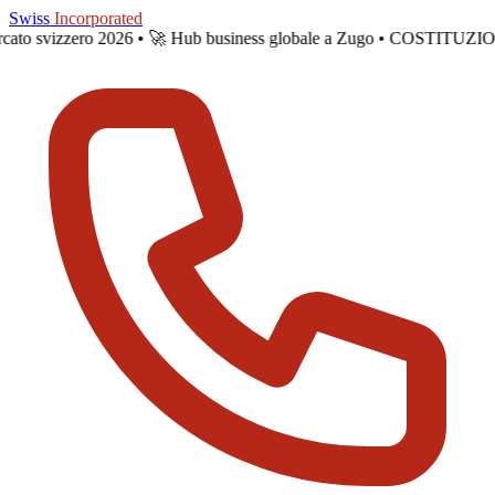
Skip to main content
Swiss
Incorporated
ercato svizzero 2026 •
🚀 Hub business globale a Zugo • COSTITUZI