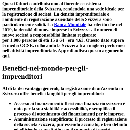
Questi fattori contribuiscono al fiorente ecosistema
imprenditoriale della Svizzera, rendendola una sede ideale per
la registrazione di società. La densità imprenditoriale e
l'ambiente di registrazione aziendale della Svizzera sono
particolarmente solidi. La
Banca Mondiale
ha riferito che nel
2019, la densità di nuove imprese in Svizzera - il numero di
nuove società a responsabilità limitata registrate
per
1.000
persone di età
15
a
64
- era
4.63
. Questo dato supera
la media OCSE, collocando la Svizzera tra i migliori performer
nell'attività imprenditoriale. Approfondisca questo argomento
qui.
Benefici-nel-mondo-per-gli-
imprenditori
Al di là dei vantaggi generali, la registrazione di un'azienda in
Svizzera offre benefici tangibili per gli imprenditori:
Accesso ai finanziamenti:
Il sistema finanziario svizzero è
noto per la sua stabilità e accessibilità, e semplifica il
processo di ottenimento dei finanziamenti per le imprese.
Amministrazione semplificata:
Il processo di registrazione
della società svizzera, pur essendo accurato, è ben definito
ed efficiente, soprattutto con il supporto di servizi