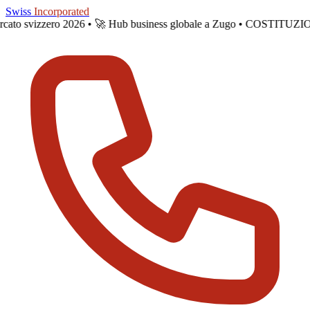
Skip to main content
Swiss
Incorporated
 mercato svizzero 2026 •
🚀 Hub business globale a Zugo • COSTITU