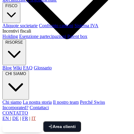
FISCO
Aliquote societarie
Confronto cantoni
Sistema IVA
Incentivi fiscali
Holding
Esenzione partecipazioni
Patent box
RISORSE
Blog
Wiki
FAQ
Glossario
CHI SIAMO
Chi siamo
La nostra storia
Il nostro team
Perché Swiss
Incorporated?
Contattaci
CONTATTO
EN
|
DE
|
FR
|
IT
Area clienti
Prenota una call