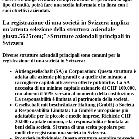
tipo di entità, potrà fare una scelta informata e in linea con i
suoi obiettivi aziendali.
La registrazione di una società in Svizzera implica
un'attenta selezione della struttura aziendale
giusta.5625rem;">
Strutture aziendali principali in
Svizzera
Diverse strutture aziendali principali sono comuni per la
registrazione di una società in Svizzera:
Aktiengesellschaft (SA) o Corporation:
Questa struttura è
adatta alle aziende più grandi e a quelle che mirano a
raccogliere capitali attraverso offerte pubbliche. La SA
necessita di un minimo capitale azionario di
CHF 100.000
,
con almeno
il 50%
versato al momento della costituzione.
La responsabilità è limitata al patrimonio della società.
Gesellschaft mit beschränkter Haftung (GmbH) o Società
a Responsabilità Limitata:
La GmbH è un'opzione più
adattabile per le piccole e medie imprese. Richiede
CHF
20.000
capitale minimo, e la responsabilità è limitata ai
beni della società. Si tratta di una scelta popolare per
molti che registrano una società in Svizzera.
Proprietà individuale:
Questa struttura semplice prevede