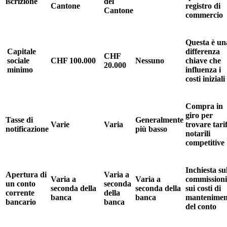
iscrizione
del
Cantone
registro di
Cantone
commercio
Questa è un
Capitale
differenza
CHF
sociale
CHF 100.000
Nessuno
chiave che
20.000
minimo
influenza i
costi iniziali
Compra in
giro per
Tasse di
Generalmente
Varie
Varia
trovare tari
notificazione
più basso
notarili
competitive
Inchiesta su
Apertura di
Varia a
Varia a
Varia a
commissioni
un conto
seconda
seconda della
seconda della
sui costi di
corrente
della
banca
banca
mantenimen
bancario
banca
del conto