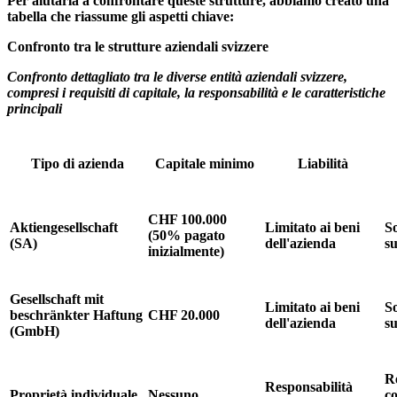
Per aiutarla a confrontare queste strutture, abbiamo creato una
tabella che riassume gli aspetti chiave:
Confronto tra le strutture aziendali svizzere
Confronto dettagliato tra le diverse entità aziendali svizzere,
compresi i requisiti di capitale, la responsabilità e le caratteristiche
principali
Tipo di azienda
Capitale minimo
Liabilità
CHF 100.000
Aktiengesellschaft
Limitato ai beni
S
(50% pagato
(SA)
dell'azienda
su
inizialmente)
Gesellschaft mit
Limitato ai beni
S
beschränkter Haftung
CHF 20.000
dell'azienda
su
(GmbH)
Re
Responsabilità
Proprietà individuale
Nessuno
c