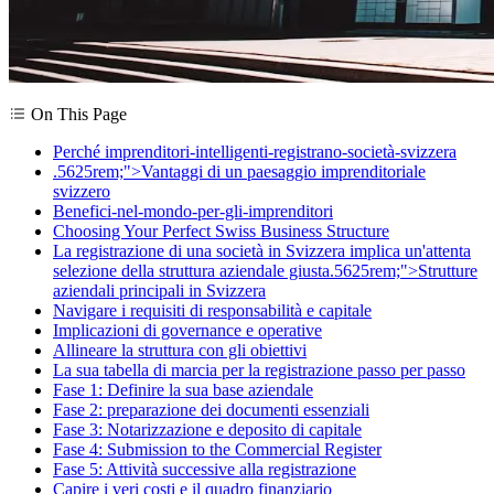
On This Page
Perché imprenditori-intelligenti-registrano-società-svizzera
.5625rem;">Vantaggi di un paesaggio imprenditoriale
svizzero
Benefici-nel-mondo-per-gli-imprenditori
Choosing Your Perfect Swiss Business Structure
La registrazione di una società in Svizzera implica un'attenta
selezione della struttura aziendale giusta.5625rem;">Strutture
aziendali principali in Svizzera
Navigare i requisiti di responsabilità e capitale
Implicazioni di governance e operative
Allineare la struttura con gli obiettivi
La sua tabella di marcia per la registrazione passo per passo
Fase 1: Definire la sua base aziendale
Fase 2: preparazione dei documenti essenziali
Fase 3: Notarizzazione e deposito di capitale
Fase 4: Submission to the Commercial Register
Fase 5: Attività successive alla registrazione
Capire i veri costi e il quadro finanziario