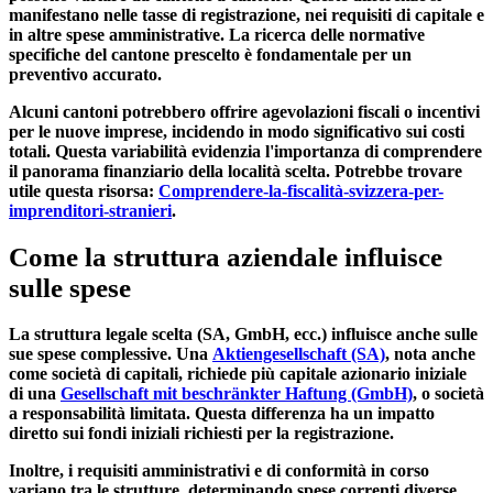
manifestano nelle tasse di registrazione, nei requisiti di capitale e
in altre spese amministrative. La ricerca delle normative
specifiche del cantone prescelto è fondamentale per un
preventivo accurato.
Alcuni cantoni potrebbero offrire agevolazioni fiscali o incentivi
per le nuove imprese, incidendo in modo significativo sui costi
totali. Questa variabilità evidenzia l'importanza di comprendere
il panorama finanziario della località scelta. Potrebbe trovare
utile questa risorsa:
Comprendere-la-fiscalità-svizzera-per-
imprenditori-stranieri
.
Come la struttura aziendale influisce
sulle spese
La struttura legale scelta (SA, GmbH, ecc.) influisce anche sulle
sue spese complessive. Una
Aktiengesellschaft (SA)
, nota anche
come società di capitali, richiede più capitale azionario iniziale
di una
Gesellschaft mit beschränkter Haftung (GmbH)
, o società
a responsabilità limitata. Questa differenza ha un impatto
diretto sui fondi iniziali richiesti per la registrazione.
Inoltre, i requisiti amministrativi e di conformità in corso
variano tra le strutture, determinando spese correnti diverse.