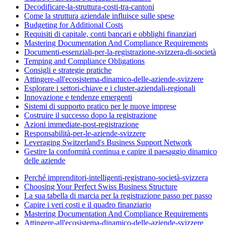
Decodificare-la-struttura-costi-tra-cantoni
Come la struttura aziendale influisce sulle spese
Budgeting for Additional Costs
Requisiti di capitale, conti bancari e obblighi finanziari
Mastering Documentation And Compliance Requirements
Documenti-essenziali-per-la-registrazione-svizzera-di-società
Temping and Compliance Obligations
Consigli e strategie pratiche
Attingere-all'ecosistema-dinamico-delle-aziende-svizzere
Esplorare i settori-chiave e i cluster-aziendali-regionali
Innovazione e tendenze emergenti
Sistemi di supporto pratico per le nuove imprese
Costruire il successo dopo la registrazione
Azioni immediate-post-registrazione
Responsabilità-per-le-aziende-svizzere
Leveraging Switzerland's Business Support Network
Gestire la conformità continua e capire il paesaggio dinamico
delle aziende
Perché imprenditori-intelligenti-registrano-società-svizzera
Choosing Your Perfect Swiss Business Structure
La sua tabella di marcia per la registrazione passo per passo
Capire i veri costi e il quadro finanziario
Mastering Documentation And Compliance Requirements
Attingere-all'ecosistema-dinamico-delle-aziende-svizzere